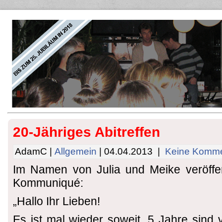
20-Jähriges Abitreffen
AdamC |
Allgemein
| 04.04.2013 |
Keine Komme
Im Namen von Julia und Meike veröffen
Kommuniqué:
„Hallo Ihr Lieben!
Es ist mal wieder soweit. 5 Jahre sind 