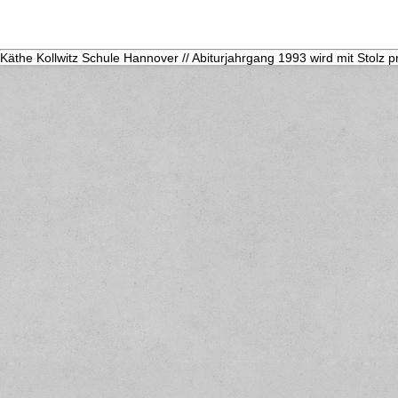
Käthe Kollwitz Schule Hannover // Abiturjahrgang 1993 wird mit Stolz p